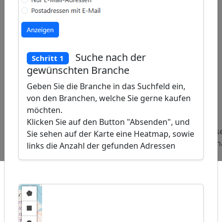
Suche nach der
Schritt 1
gewünschten Branche
Geben Sie die Branche in das Suchfeld ein,
von den Branchen, welche Sie gerne kaufen
ap
�
möchten.
/
Klicken Sie auf den Button "Absenden", und
Beliebte
Adressen
Adressen
Adresse
Sie sehen auf der Karte eine Heatmap, sowie
Abfragen:
Augenkliniken
Handballvereine
Grossh
links die Anzahl der gefunden Adressen