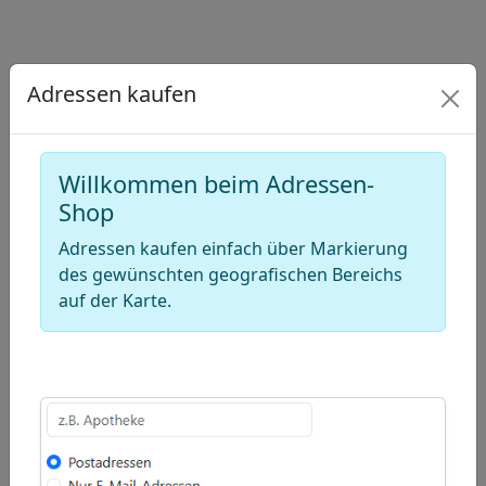
Draw
a
Draw
polygon
a
Draw
Adressen kaufen
rectangle
a
Edit
circle
layers
Delete
Willkommen beim Adressen-
layers
Shop
Adressen kaufen einfach über Markierung
des gewünschten geografischen Bereichs
auf der Karte.