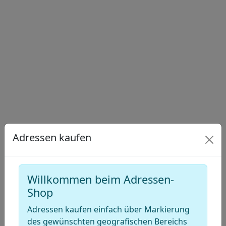
Draw
a
Draw
polygon
a
Draw
rectangle
a
Edit
circle
layers
Delete
layers
Adressen kaufen
Willkommen beim Adressen-
Shop
Adressen kaufen einfach über Markierung
des gewünschten geografischen Bereichs