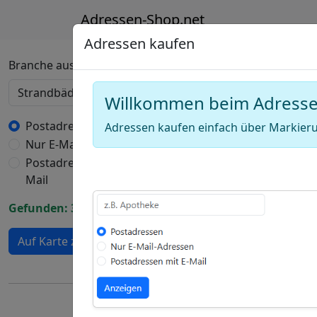
Adressen-Shop.net
Adressen kaufen
Deutschland Karte
Branche auswählen
Willkommen beim Adress
+
−
Postadressen
Adressen kaufen einfach über Markieru
Nur E-Mail-Adressen
Draw
Postadressen mit E-
a
Draw
Mail
polygon
a
Draw
Gefunden: 393 Adressen
rectangle
a
Edit
circle
Auf Karte zeigen
layers
Delete
layers