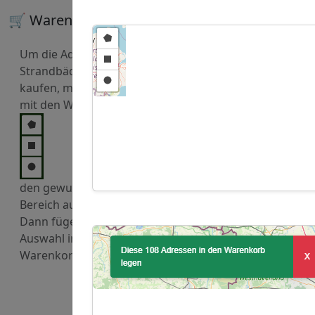
🛒 Warenkorb
Um die Adressen von
Strandbäder zu
kaufen, markieren Sie
mit den Werkzeugen
den gewuenschten
Bereich auf der Karte.
Dann fügen Sie diese
Auswahl in den
Warenkorb hinzu.