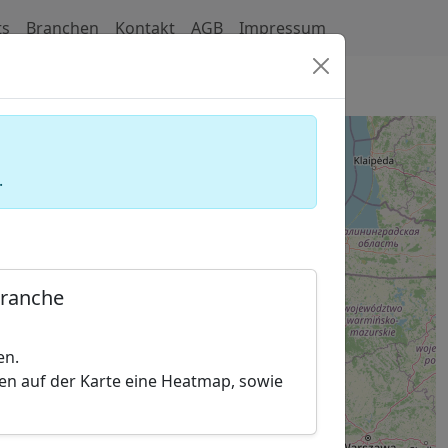
ts
Branchen
Kontakt
AGB
Impressum
badeanlagen)
.
Branche
en.
hen auf der Karte eine Heatmap, sowie