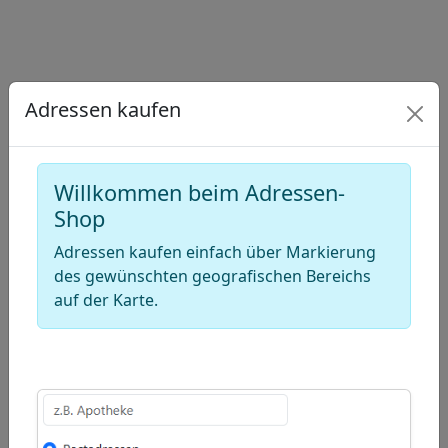
−
Draw
a
Draw
Adressen kaufen
polygon
a
Draw
rectangle
a
Edit
circle
Willkommen beim Adressen-
layers
Delete
Shop
layers
Adressen kaufen einfach über Markierung
des gewünschten geografischen Bereichs
auf der Karte.