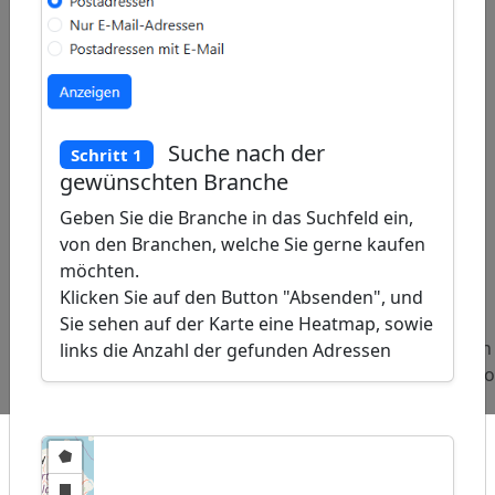
Suche nach der
Schritt 1
gewünschten Branche
Geben Sie die Branche in das Suchfeld ein,
von den Branchen, welche Sie gerne kaufen
möchten.
ap
�
Klicken Sie auf den Button "Absenden", und
/
Sie sehen auf der Karte eine Heatmap, sowie
Beliebte
Adressen
Adressen
Adressen
links die Anzahl der gefunden Adressen
Abfragen:
Pfarren
Textilunternehmen
Luftbildf