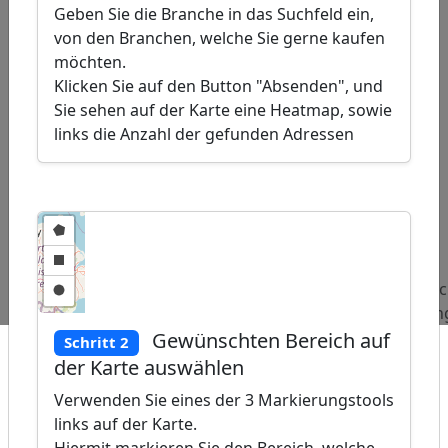
Geben Sie die Branche in das Suchfeld ein,
von den Branchen, welche Sie gerne kaufen
möchten.
Klicken Sie auf den Button "Absenden", und
Sie sehen auf der Karte eine Heatmap, sowie
links die Anzahl der gefunden Adressen
ap
�
/
Beliebte
Adressen
Adressen
Adressen
Abfragen:
Spargelbauern
Tennislehrer
Medizinis
Bildgebun
Gewünschten Bereich auf
Schritt 2
der Karte auswählen
Verwenden Sie eines der 3 Markierungstools
links auf der Karte.
Hiermit markieren Sie den Bereich, welche