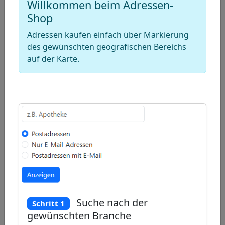
Draw
Willkommen beim Adressen-
Shop
a
Draw
polygon
a
Draw
Adressen kaufen einfach über Markierung
rectangle
a
des gewünschten geografischen Bereichs
Edit
auf der Karte.
circle
layers
Delete
layers
Suche nach der
Schritt 1
gewünschten Branche