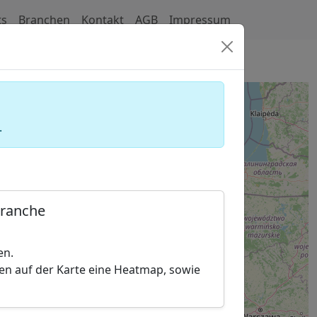
ts
Branchen
Kontakt
AGB
Impressum
bäder)
.
Branche
en.
hen auf der Karte eine Heatmap, sowie