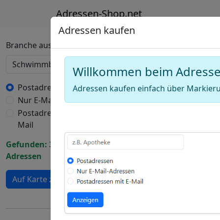
Adressen-Shop.net
Adressen kaufen
Deutschland Karte
Branche auswählen
Willkommen beim Adress
+
−
Postadressen
Adressen kaufen einfach über Markieru
Nur E-Mail-Adressen
Draw
Postadressen mit E-
a
Draw
Mail
polygon
a
Draw
Gefunden: 3830
rectangle
a
Adressen
Edit
circle
layers
Delete
Auf Karte zeigen
layers