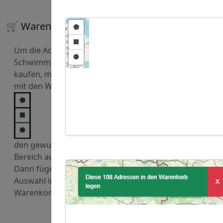
🛒 Warenkorb
Um die Adressen von
Schwimmbäder zu
kaufen, markieren Sie
mit den Werkzeugen
den gewuenschten
Bereich auf der Karte.
Dann fügen Sie diese
Auswahl in den
Warenkorb hinzu.